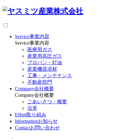
Service
事業内容
Service
事業内容
医療用ガス
産業用高圧ガス
プロパン・灯油
産業機器溶材
工事・メンテナンス
不動産部門
Company
会社概要
Company
会社概要
ごあいさつ・概要
沿革
Effort
取り組み
Information
お知らせ
Contact
お問い合わせ